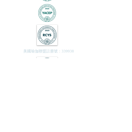
美國瑜伽聯盟註册號：339938
Yoga Castle