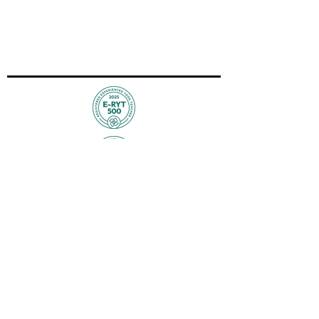
美國瑜伽聯盟註册號：339938