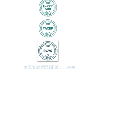
美國瑜伽聯盟註册號：339938
Yoga Castle